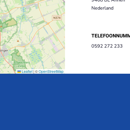
Nederland
TELEFOONNUM
0592 272 233
Leaflet
|
©
OpenStreetMap