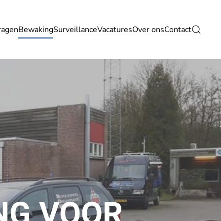
ragen
Bewaking
Surveillance
Vacatures
Over ons
Contact
NG VOOR