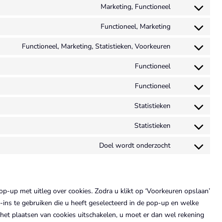
recaptcha
to
Marketing, Functioneel
wordpress
Consent
service
to
Functioneel, Marketing
wordfence
Consent
service
to
Functioneel, Marketing, Statistieken, Voorkeuren
facebook
Consent
service
to
Functioneel
twitter
Consent
service
to
Functioneel
linkedin
Consent
service
to
Statistieken
whatsapp
Consent
service
to
Statistieken
complianz
Consent
service
to
Doel wordt onderzocht
google-
Consent
service
analytics
to
automattic
service
diversen
op-up met uitleg over cookies. Zodra u klikt op ‘Voorkeuren opslaan’
ins te gebruiken die u heeft geselecteerd in de pop-up en welke
het plaatsen van cookies uitschakelen, u moet er dan wel rekening