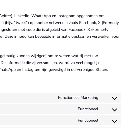
 Twitter), LinkedIn, WhatsApp en Instagram opgenomen om
elen (bijv. “tweet”) op sociale netwerken zoals Facebook, X (Formerly
ngesloten met code die is afgeleid van Facebook, X (Formerly
es. Deze inhoud kan bepaalde informatie opslaan en verwerken voor
regelmatig kunnen wijzigen) om te weten wat zij met uw
De informatie die zij verzamelen, wordt zo veel mogelijk
WhatsApp en Instagram zijn gevestigd in de Verenigde Staten.
Functioneel, Marketing
Consent
to
Functioneel
Consent
service
to
Functioneel
google-
Consent
service