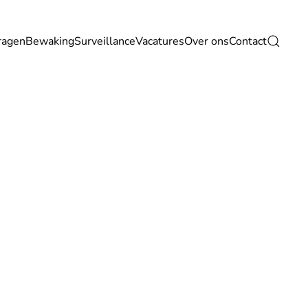
ragen
Bewaking
Surveillance
Vacatures
Over ons
Contact